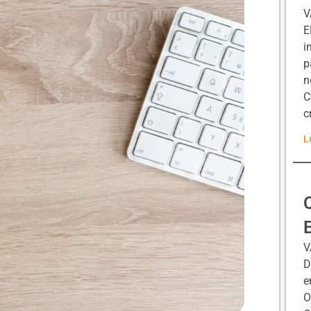
V
E
i
p
n
C
c
L
V
D
e
O