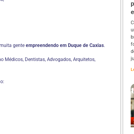
p
C
u
b
f
 muita gente
empreendendo em Duque de Caxias
.
d
j
mo Médicos, Dentistas, Advogados, Arquitetos,
L
o: