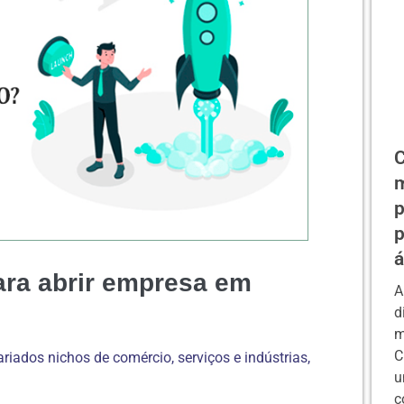
C
m
p
p
á
ara abrir empresa em
A
d
m
C
iados nichos de comércio, serviços e indústrias,
u
c