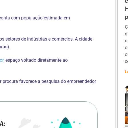
c
H
p
, conta com população estimada em
C
d
 setores de indústrias e comércios. A cidade
o
brás).
o
o
or
, espaço voltado diretamente ao
c
L
or procura favorece a pesquisa do empreendedor