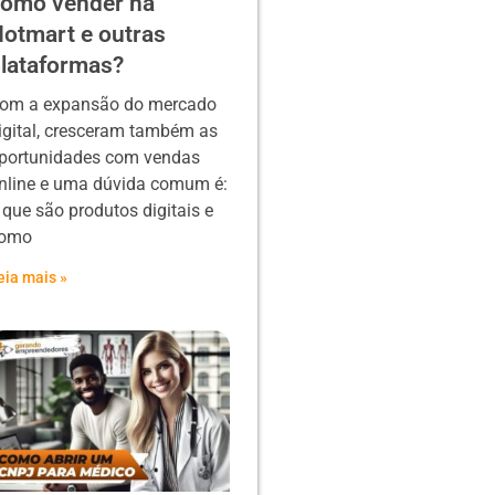
omo vender na
otmart e outras
lataformas?
om a expansão do mercado
igital, cresceram também as
portunidades com vendas
nline e uma dúvida comum é:
 que são produtos digitais e
omo
eia mais »