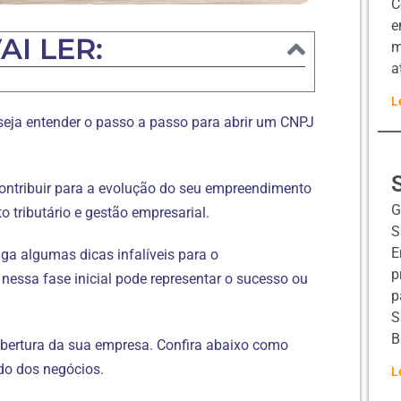
C
e
AI LER:
m
a
L
seja entender o passo a passo para abrir um CNPJ
ntribuir para a evolução do seu empreendimento
G
 tributário e gestão empresarial.
S
E
a algumas dicas infalíveis para o
p
 nessa fase inicial pode representar o sucesso ou
p
S
B
abertura da sua empresa. Confira abaixo como
o dos negócios.
L