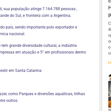
c
H
il, sua população atinge 7.164.788
pessoas
,
p
ande do Sul, e fronteira com a Argentina.
C
odo país, sendo importante polo exportador e
d
mica nacional.
o
o
tem grande diversidade cultural, a indústria
o
mpresas em atuação e 5° em profissionais dentro
c
L
estir em Santa Catarina:
er, como Parques e diversões aquáticas, trilhas
tre outros.