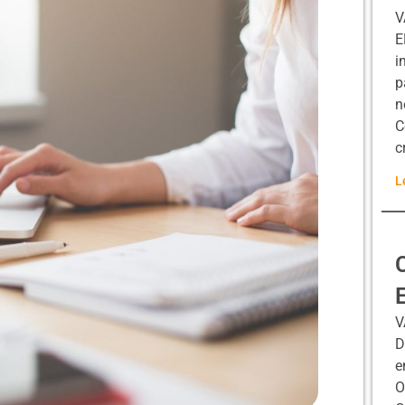
V
E
i
p
n
C
c
L
V
D
e
O