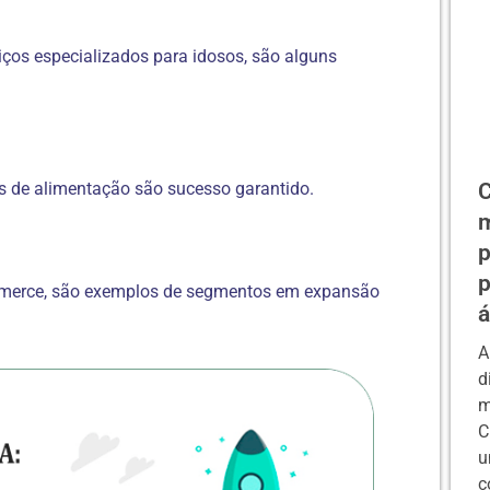
iços especializados para idosos, são alguns
s de alimentação são sucesso garantido.
C
m
p
p
commerce, são exemplos de segmentos em expansão
á
A
d
m
C
u
c