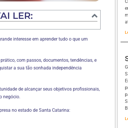
C
e
AI LER:
m
a
L
grande interesse em aprender tudo o que um
rático, com passos, documentos, tendências, e
G
uistar a sua tão sonhada independência
S
E
p
idade de alcançar seus objetivos profissionais,
p
o negócio.
S
B
presa no estado de Santa Catarina:
L