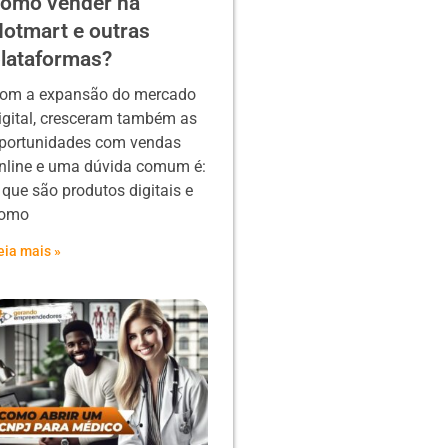
omo vender na
otmart e outras
lataformas?
om a expansão do mercado
igital, cresceram também as
portunidades com vendas
nline e uma dúvida comum é:
 que são produtos digitais e
omo
eia mais »