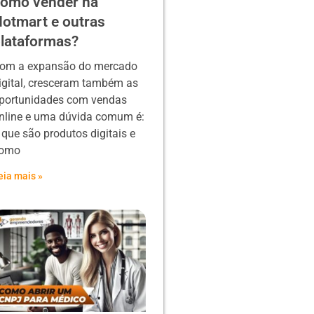
omo vender na
otmart e outras
lataformas?
om a expansão do mercado
igital, cresceram também as
portunidades com vendas
nline e uma dúvida comum é:
 que são produtos digitais e
omo
eia mais »