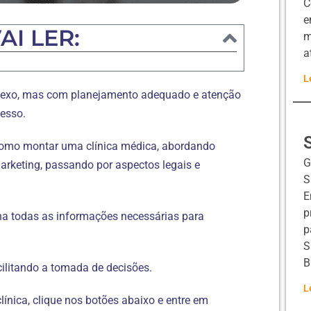
C
e
AI LER:
m
a
L
lexo, mas com planejamento adequado e atenção
cesso.
como montar uma clínica médica, abordando
G
marketing, passando por aspectos legais e
S
E
p
ha todas as informações necessárias para
p
S
B
cilitando a tomada de decisões.
L
línica, clique nos botões abaixo e entre em