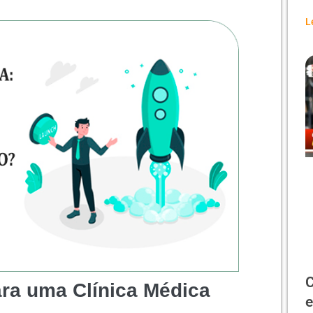
L
C
ra uma Clínica Médica
e