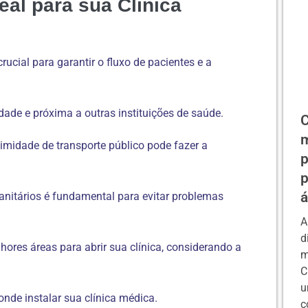
eal para sua Clínica
rucial para garantir o fluxo de pacientes e a
idade e próxima a outras instituições de saúde.
C
m
ximidade de transporte público pode fazer a
p
p
á
 sanitários é fundamental para evitar problemas
A
d
ores áreas para abrir sua clínica, considerando a
m
C
u
onde instalar sua clínica médica.
c