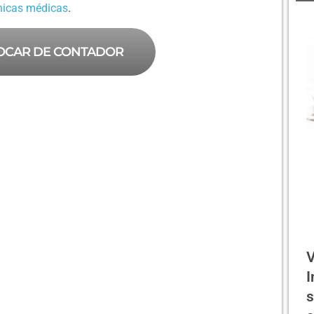
ínicas médicas
.
OCAR DE CONTADOR
V
I
s