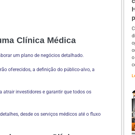
c
H
p
C
d
uma Clínica Médica
o
o
aborar um plano de negócios detalhado.
o
c
rão oferecidos, a definição do público-alvo, a
L
atrair investidores e garantir que todos os
detalhes, desde os serviços médicos até o fluxo