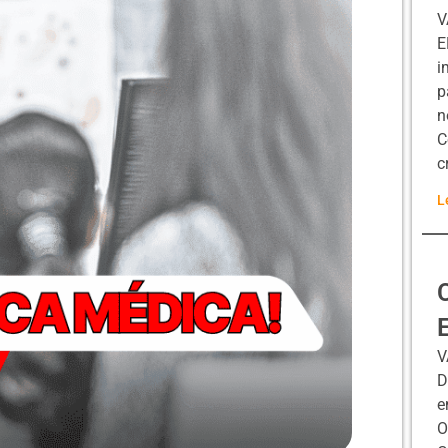
V
E
i
p
n
C
c
L
V
D
e
O