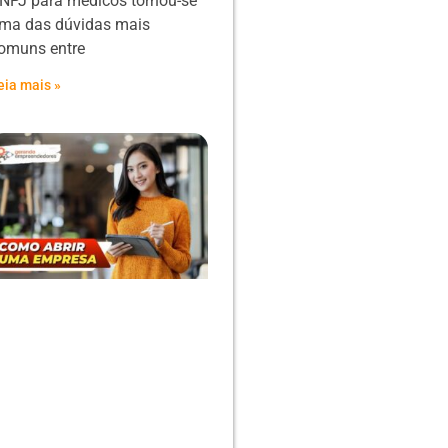
NPJ para médicos tornou-se
ma das dúvidas mais
omuns entre
eia mais »