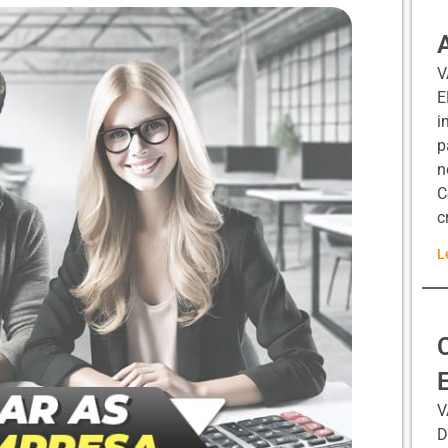
V
E
i
p
n
C
c
L
V
D