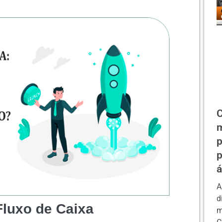
C
m
p
p
á
A
d
Fluxo de Caixa
m