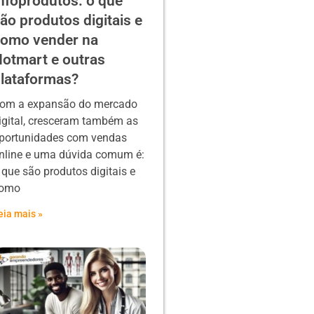
nfoprodutos: o que
ão produtos digitais e
omo vender na
otmart e outras
lataformas?
om a expansão do mercado
igital, cresceram também as
portunidades com vendas
nline e uma dúvida comum é:
 que são produtos digitais e
omo
eia mais »