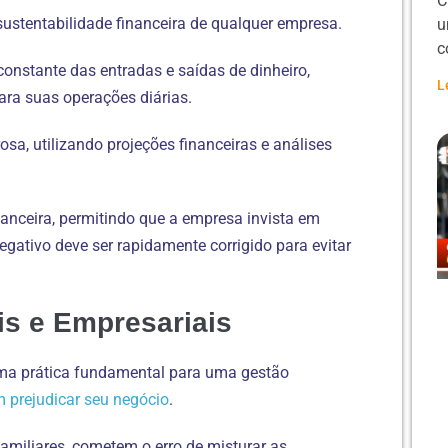
C
 sustentabilidade financeira de qualquer empresa.
u
c
constante das entradas e saídas de dinheiro,
L
ara suas operações diárias.
osa, utilizando projeções financeiras e análises
nanceira, permitindo que a empresa invista em
gativo deve ser rapidamente corrigido para evitar
s e Empresariais
uma prática fundamental para uma gestão
 prejudicar seu negócio
.
miliares, cometem o erro de misturar as