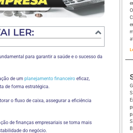
e
O
C
e
AI LER:
m
a
L
 fundamental para garantir a saúde e o sucesso da
ização de um
planejamento financeiro
eficaz,
G
ta de forma estratégica.
S
E
orar o fluxo de caixa, assegurar a eficiência
p
p
S
ação de finanças empresariais se torna mais
B
tabilidade do negócio.