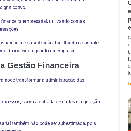
C
ignificativo.
e
p
 financeira empresarial, utilizando contas
ransações.
C
nsparência e organização, facilitando o controle
u
anto do indivíduo quanto da empresa.
b
f
a Gestão Financeira
d
j
eira pode transformar a administração das
L
processos, como a entrada de dados e a geração
esarial também não pode ser subestimada, pois