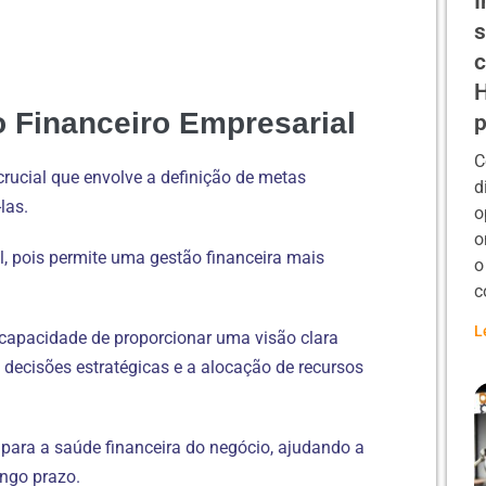
I
s
c
H
 Financeiro Empresarial
p
C
rucial que envolve a definição de metas
d
las.
o
o
, pois permite uma gestão financeira mais
o
c
L
 capacidade de proporcionar uma visão clara
 decisões estratégicas e a alocação de recursos
para a saúde financeira do negócio, ajudando a
ongo prazo.