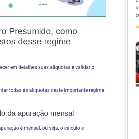
C
u
c
L
cro Presumido, como
ostos desse regime
ecer em detalhes suas alíquotas e validar o
tar todas as alíquotas deste importante regime
ulo da apuração mensal
puração é mensal, ou seja, o cálculo e
.