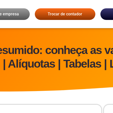
de empresa
Trocar de contador
esumido: conheça as v
 Alíquotas | Tabelas | 