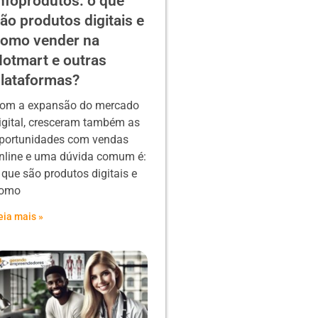
nfoprodutos: o que
ão produtos digitais e
omo vender na
otmart e outras
lataformas?
om a expansão do mercado
igital, cresceram também as
portunidades com vendas
nline e uma dúvida comum é:
 que são produtos digitais e
omo
eia mais »