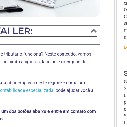
e
O
C
e
AI LER:
m
a
L
e tributário funciona? Neste conteúdo, vamos
, incluindo alíquotas, tabelas e exemplos de
G
para abrir empresa neste regime e como um
S
ontabilidade especializada
, pode ajudar você a
E
p
p
em um dos botões abaixo e entre em contato com
S
o.
B