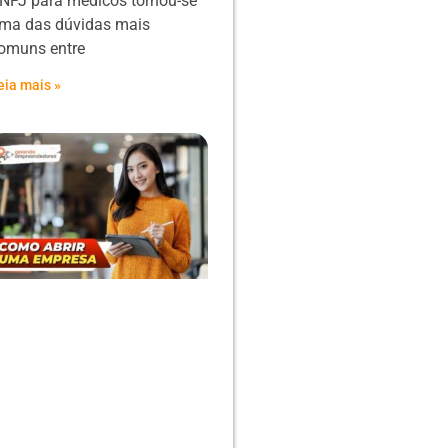
NPJ para médicos tornou-se
ma das dúvidas mais
omuns entre
eia mais »