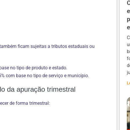
C
e
p
C
u
também ficam sujeitas a tributos estaduais ou
b
f
d
base no tipo de produto e estado.
j
5% com base no tipo de serviço e município.
L
lo da apuração trimestral
er de forma trimestral: