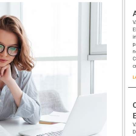
V
E
i
p
n
C
c
L
V
D