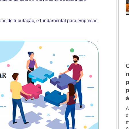
pos de tributação, é fundamental para empresas
C
m
p
p
á
A
d
m