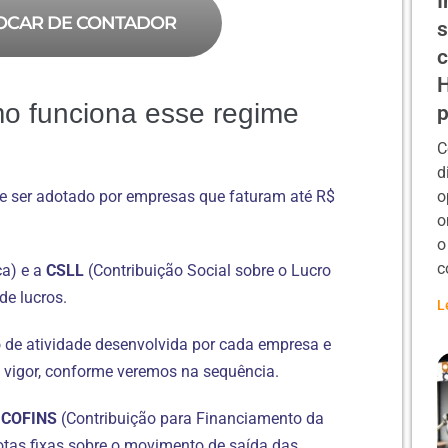
I
OCAR DE CONTADOR
s
c
H
o funciona esse regime
p
C
d
 ser adotado por empresas que faturam até R$
o
o
o
c
a) e a
CSLL
(Contribuição Social sobre o Lucro
e lucros.
L
o de atividade desenvolvida por cada empresa e
m vigor, conforme veremos na sequência.
a
COFINS
(Contribuição para Financiamento da
tas fixas sobre o movimento de saída das